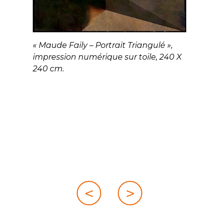
« Maude Faily – Portrait Triangulé »,
impression numérique sur toile, 240 X
240 cm.
Navigation
<
>
de