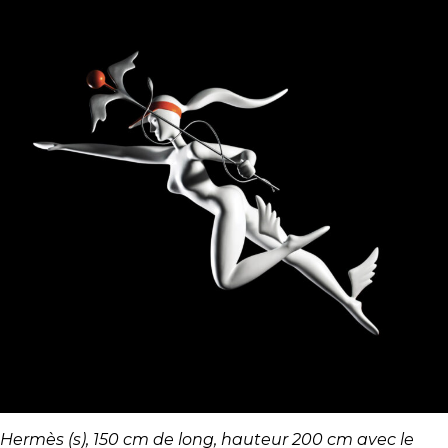
Hermès (s), 150 cm de long, hauteur 200 cm avec le