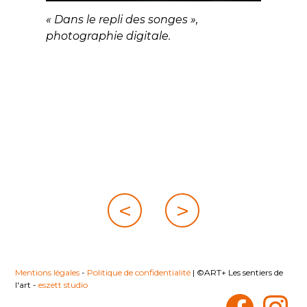
« Dans le repli des songes »,
photographie digitale.
Navigation
<
>
de
l’article
Mentions légales
-
Politique de confidentialité
|
©ART+ Les sentiers de
l'art -
eszett studio
Facebook
Instagr