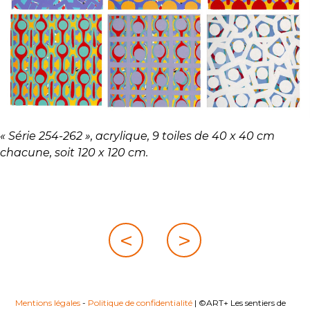
« Série 254-262 », acrylique, 9 toiles de 40 x 40 cm
chacune, soit 120 x 120 cm.
Navigation
<
>
de
l’article
Mentions légales
-
Politique de confidentialité
|
©ART+ Les sentiers de