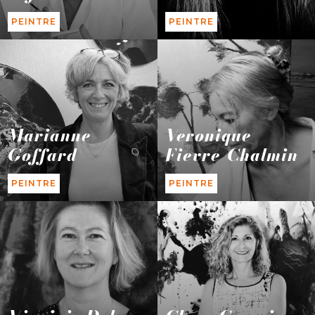
PEINTRE
PEINTRE
Marianne
Veronique
Goffard
Fievre-Chalmin
PEINTRE
PEINTRE