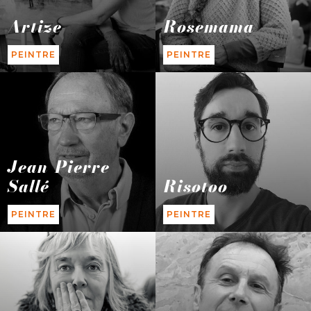
Artize
Rosemama
PEINTRE
PEINTRE
Jean-Pierre
Sallé
Risotoo
PEINTRE
PEINTRE