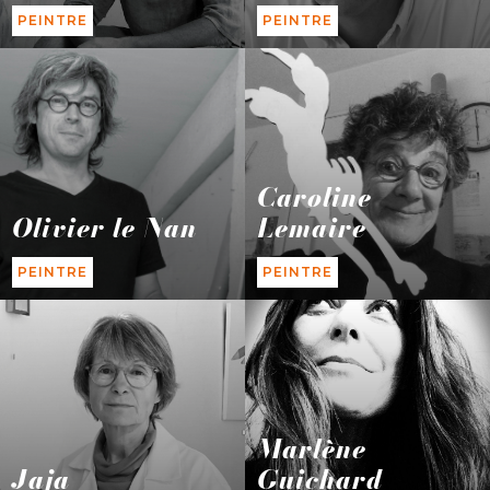
PEINTRE
PEINTRE
Caroline
Olivier le Nan
Lemaire
PEINTRE
PEINTRE
Marlène
Jaja
Guichard