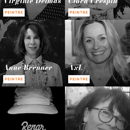
Virginie Delmas
Clara Crespin
PEINTRE
PEINTRE
Anne Brenner
AxL
PEINTRE
PEINTRE