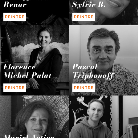
Renar
Sylvie B.
PEINTRE
PEINTRE
Florence
Pascal
Michel-Palat
Triphonoff
PEINTRE
PEINTRE
Muriel Astier –