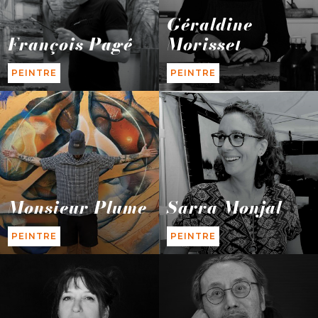
Géraldine
François Pagé
Morisset
PEINTRE
PEINTRE
Monsieur Plume
Sarra Monjal
PEINTRE
PEINTRE