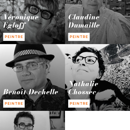
Véronique
Claudine
Egloff
Dumaille
PEINTRE
PEINTRE
Nathalie
Benoît Dechelle
Chossec
PEINTRE
PEINTRE