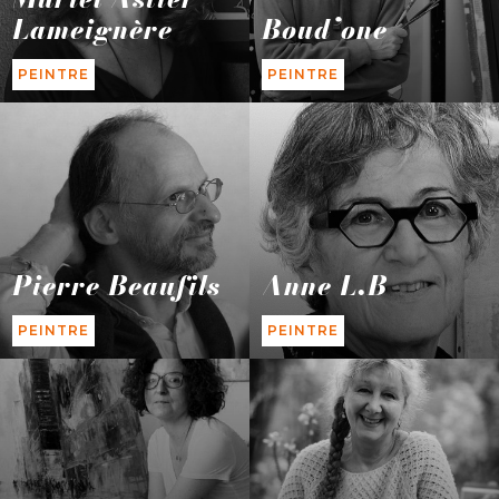
Lameignère
Boud’one
PEINTRE
PEINTRE
Pierre Beaufils
Anne L.B
PEINTRE
PEINTRE