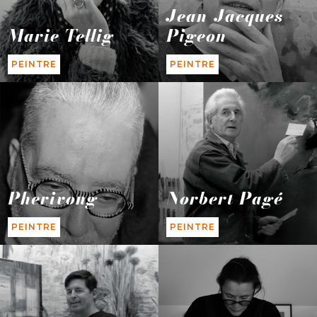
Jean-Jacques
Marie Tellig
Pigeon
PEINTRE
PEINTRE
Pherivong
Norbert Pagé
PEINTRE
PEINTRE